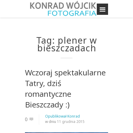
Tag: plener w
bieszczadach
Wczoraj spektakularne
Tatry, dziś
romantyczne
Bieszczady :)
Opublikował
Konrad
0
w dniu
11 grudnia 2015