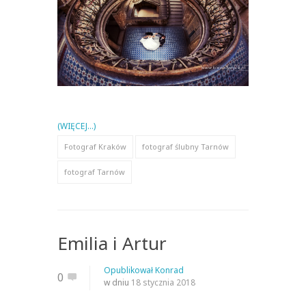
(WIĘCEJ…)
Fotograf Kraków
fotograf ślubny Tarnów
fotograf Tarnów
Emilia i Artur
Opublikował
Konrad
0
w dniu
18 stycznia 2018