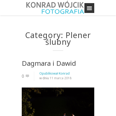
Category: Plener
ślubny
Dagmara i Dawid
Opublikował
Konrad
0
w dniu
11 marca 2018