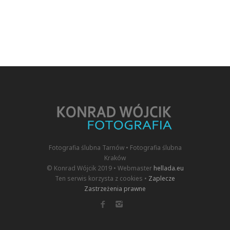
Fotografia ślubna Tarnów • Fotografia ślubna
Kraków
© Konrad Wójcik 2019 • Webmaster
hellada.eu
Ten serwis korzysta z cookies •
Zaplecze
Zastrzeżenia prawne