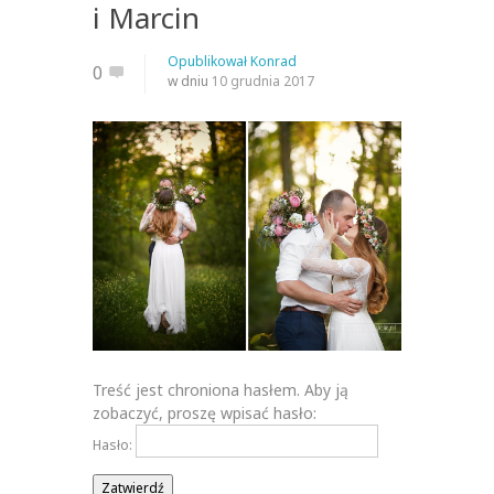
i Marcin
Opublikował
Konrad
0
w dniu
10 grudnia 2017
Treść jest chroniona hasłem. Aby ją
zobaczyć, proszę wpisać hasło:
Hasło: