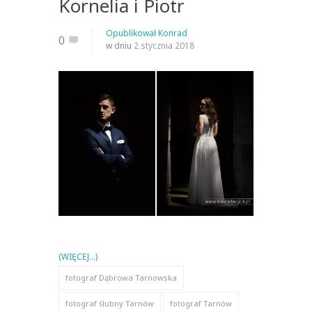
Kornelia i Piotr
Opublikował
Konrad
0
w dniu
2 stycznia 2018
(WIĘCEJ…)
fotograf Dąbrowa Tarnowska
fotograf ślubny Tarnów
fotograf Tarnów