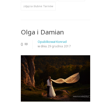
zdjęcia ślubne Tarnów
Olga i Damian
Opublikował
Konrad
0
w dniu
29 grudnia 2017