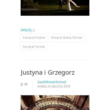
(WIĘCEJ…)
Fotograf Kraków
fotograf ślubny Tarnów
fotograf Tarnów
Justyna i Grzegorz
Opublikował
Konrad
0
w dniu
20 stycznia 2018