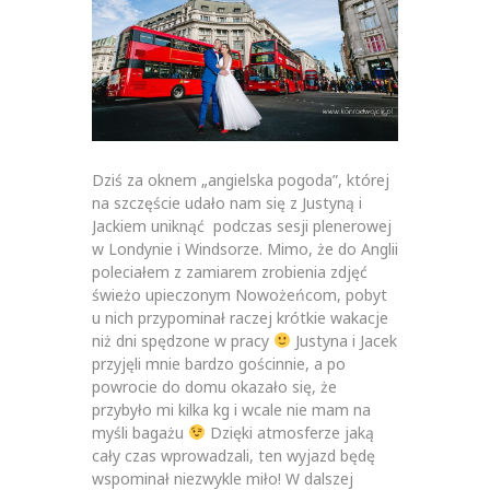
Dziś za oknem „angielska pogoda”, której
na szczęście udało nam się z Justyną i
Jackiem uniknąć podczas sesji plenerowej
w Londynie i Windsorze. Mimo, że do Anglii
poleciałem z zamiarem zrobienia zdjęć
świeżo upieczonym Nowożeńcom, pobyt
u nich przypominał raczej krótkie wakacje
niż dni spędzone w pracy
Justyna i Jacek
przyjęli mnie bardzo gościnnie, a po
powrocie do domu okazało się, że
przybyło mi kilka kg i wcale nie mam na
myśli bagażu
Dzięki atmosferze jaką
cały czas wprowadzali, ten wyjazd będę
wspominał niezwykle miło! W dalszej