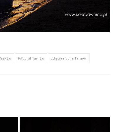
 Kraków
fotograf Tarnów
zdjęcia ślubne Tarnów