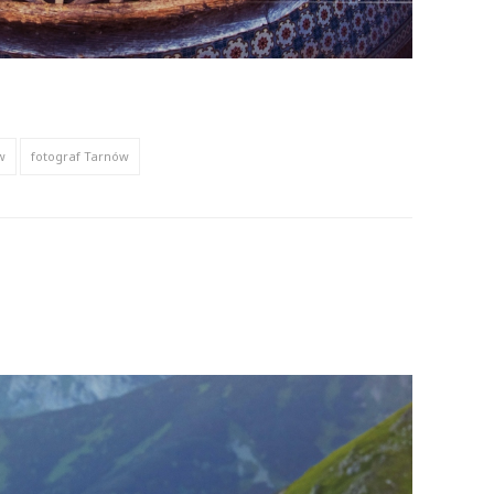
w
fotograf Tarnów