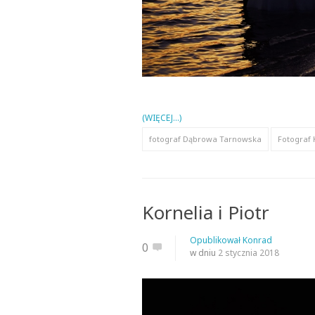
(WIĘCEJ…)
fotograf Dąbrowa Tarnowska
Fotograf
Kornelia i Piotr
Opublikował
Konrad
0
w dniu
2 stycznia 2018