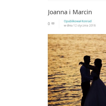
Joanna i Marcin
Opublikował
Konrad
0
w dniu
12 stycznia 2018