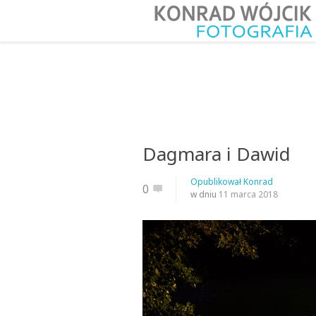
Dagmara i Dawid
Opublikował
Konrad
0
w dniu
11 marca 2018