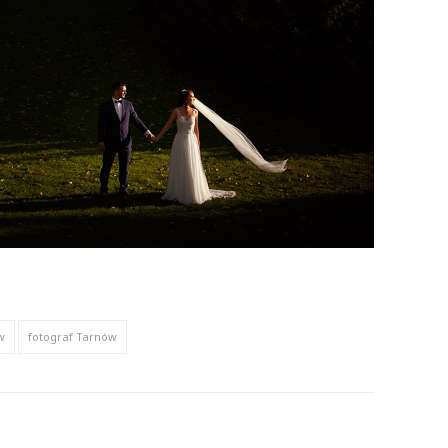
w
fotograf Tarnów