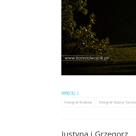
(WIĘCEJ…)
Fotograf Kraków
fotograf ślubny Tarnó
Justyna i Grzegorz