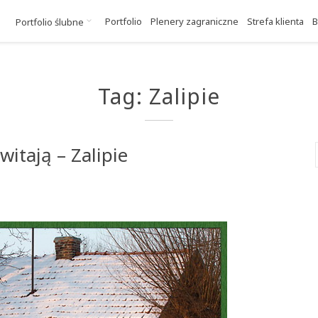
Portfolio
Plenery zagraniczne
Strefa klienta
B
Portfolio ślubne
Tag: Zalipie
itają – Zalipie