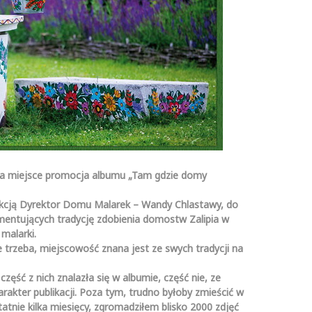
ała miejsce promocja albumu „Tam gdzie domy
dakcją Dyrektor Domu Malarek – Wandy Chlastawy, do
entujących tradycję zdobienia domostw Zalipia w
malarki.
e trzeba, miejscowość znana jest ze swych tradycji na
część z nich znalazła się w albumie, część nie, ze
akter publikacji. Poza tym, trudno byłoby zmieścić w
atnie kilka miesięcy, zgromadziłem blisko 2000 zdjęć