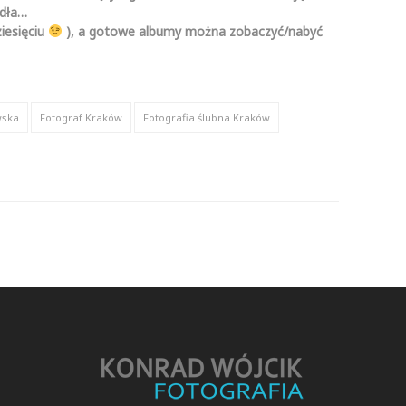
idła…
iesięciu
), a gotowe albumy można zobaczyć/nabyć
wska
Fotograf Kraków
Fotografia ślubna Kraków