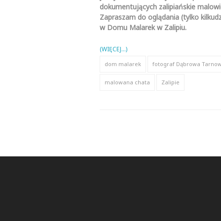
dokumentujących zalipiańskie malow
Zapraszam do oglądania (tylko kilkudz
w Domu Malarek w Zalipiu.
(WIĘCEJ…)
dom malarek
fotograf Dąbrowa Tarno
malowana chata
Zalipie