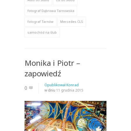
fotograf Dąbrowa Tarnowska
fotograf Tarnów
Mercedes CLS
samochód na ślub
Monika i Piotr –
zapowiedź
Opublikował
Konrad
0
w dniu
11 grudnia 2015