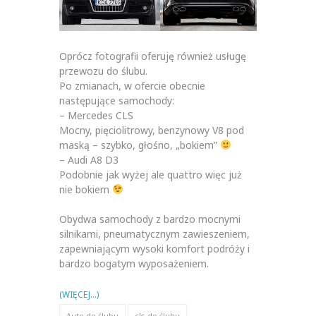
Oprócz fotografii oferuję również usługę
przewozu do ślubu.
Po zmianach, w ofercie obecnie
następujące samochody:
– Mercedes CLS
Mocny, pięciolitrowy, benzynowy V8 pod
maską – szybko, głośno, „bokiem”
– Audi A8 D3
Podobnie jak wyżej ale quattro więc już
nie bokiem
Obydwa samochody z bardzo mocnymi
silnikami, pneumatycznym zawieszeniem,
zapewniającym wysoki komfort podróży i
bardzo bogatym wyposażeniem.
(WIĘCEJ…)
Auto do ślubu
cls do ślubu