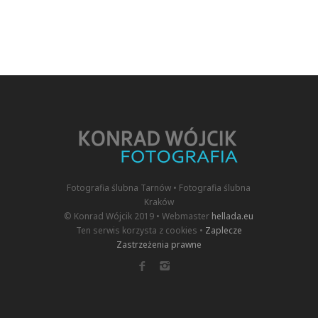
Fotografia ślubna Tarnów • Fotografia ślubna
Kraków
© Konrad Wójcik 2019 • Webmaster
hellada.eu
Ten serwis korzysta z cookies •
Zaplecze
Zastrzeżenia prawne