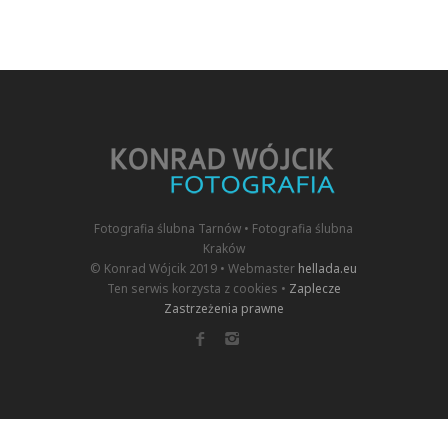
Fotografia ślubna Tarnów • Fotografia ślubna
Kraków
© Konrad Wójcik 2019 • Webmaster
hellada.eu
Ten serwis korzysta z cookies •
Zaplecze
Zastrzeżenia prawne