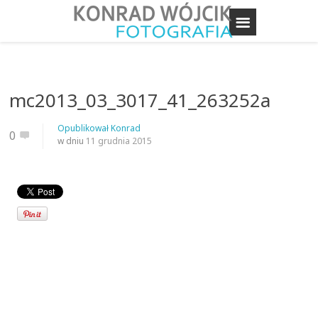
mc2013_03_3017_41_263252a
Opublikował
Konrad
0
w dniu
11 grudnia 2015