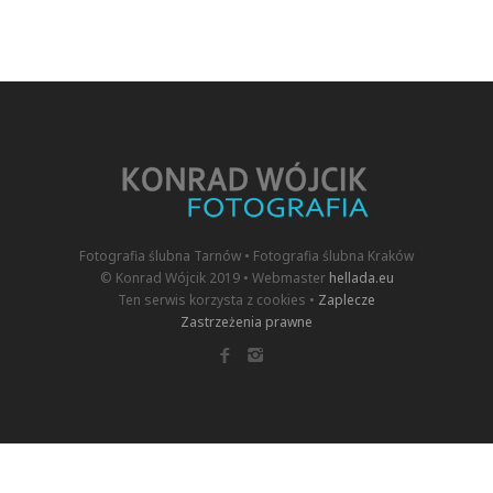
Fotografia ślubna Tarnów • Fotografia ślubna Kraków
© Konrad Wójcik 2019 • Webmaster
hellada.eu
Ten serwis korzysta z cookies •
Zaplecze
Zastrzeżenia prawne