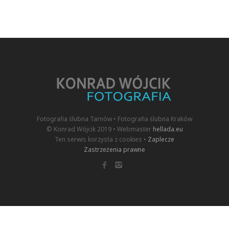
Fotografia ślubna Tarnów • Fotografia ślubna Kraków
© Konrad Wójcik 2019 • Webmaster
hellada.eu
Ten serwis korzysta z cookies •
Zaplecze
Zastrzeżenia prawne