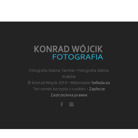
Fotografia ślubna Tarnów • Fotografia ślubna
Kraków
© Konrad Wójcik 2019 • Webmaster
hellada.eu
Ten serwis korzysta z cookies •
Zaplecze
Zastrzeżenia prawne