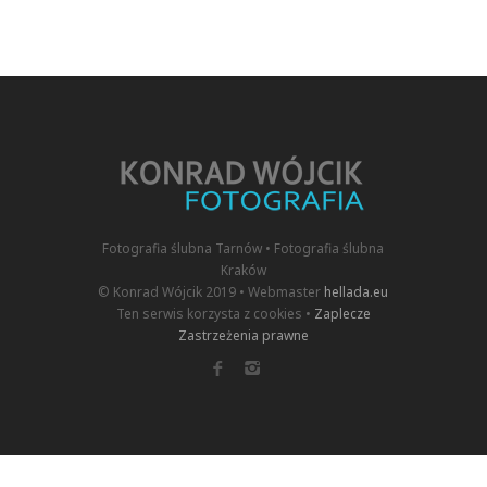
Fotografia ślubna Tarnów • Fotografia ślubna
Kraków
© Konrad Wójcik 2019 • Webmaster
hellada.eu
Ten serwis korzysta z cookies •
Zaplecze
Zastrzeżenia prawne