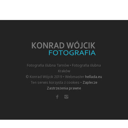
Fotografia ślubna Tarnów • Fotografia ślubna
Kraków
© Konrad Wójcik 2019 • Webmaster
hellada.eu
Ten serwis korzysta z cookies •
Zaplecze
Zastrzeżenia prawne