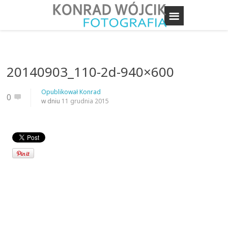
20140903_110-2d-940×600
Opublikował
Konrad
0
w dniu
11 grudnia 2015