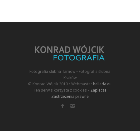
Fotografia ślubna Tarnów • Fotografia ślubna
Kraków
© Konrad Wójcik 2019 • Webmaster
hellada.eu
Ten serwis korzysta z cookies •
Zaplecze
Zastrzeżenia prawne