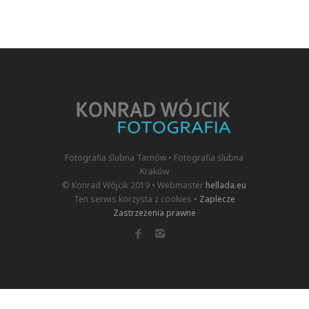
Fotografia ślubna Tarnów • Fotografia ślubna
Kraków
© Konrad Wójcik 2019 • Webmaster
hellada.eu
Ten serwis korzysta z cookies •
Zaplecze
Zastrzeżenia prawne