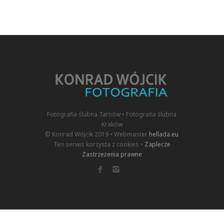
Fotografia ślubna Tarnów • Fotografia ślubna
Kraków
© Konrad Wójcik 2019 • Webmaster
hellada.eu
Ten serwis korzysta z cookies •
Zaplecze
Zastrzeżenia prawne