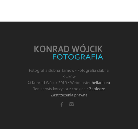
Fotografia ślubna Tarnów • Fotografia ślubna
Kraków
© Konrad Wójcik 2019 • Webmaster
hellada.eu
Ten serwis korzysta z cookies •
Zaplecze
Zastrzeżenia prawne