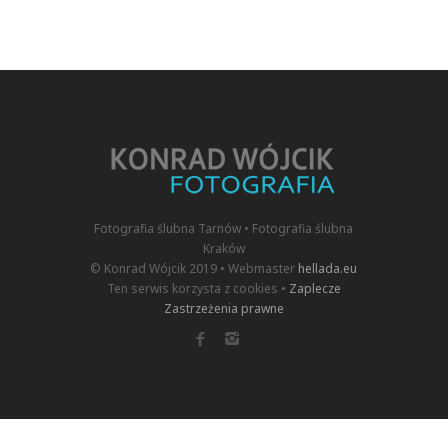
Fotografia ślubna Tarnów • Fotografia ślubna
Kraków
© Konrad Wójcik 2019 • Webmaster
hellada.eu
Ten serwis korzysta z cookies •
Zaplecze
Zastrzeżenia prawne