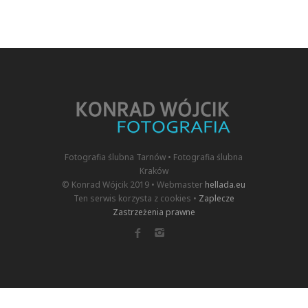
Fotografia ślubna Tarnów • Fotografia ślubna
Kraków
© Konrad Wójcik 2019 • Webmaster
hellada.eu
Ten serwis korzysta z cookies •
Zaplecze
Zastrzeżenia prawne