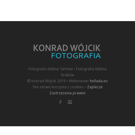
Fotografia ślubna Tarnów • Fotografia ślubna
Kraków
© Konrad Wójcik 2019 • Webmaster
hellada.eu
Ten serwis korzysta z cookies •
Zaplecze
Zastrzeżenia prawne