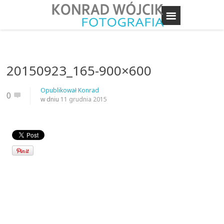
20150923_165-900×600
Opublikował
Konrad
0
w dniu
11 grudnia 2015