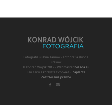
Fotografia ślubna Tarnów • Fotografia ślubna
Kraków
© Konrad Wójcik 2019 • Webmaster
hellada.eu
Ten serwis korzysta z cookies •
Zaplecze
Zastrzeżenia prawne