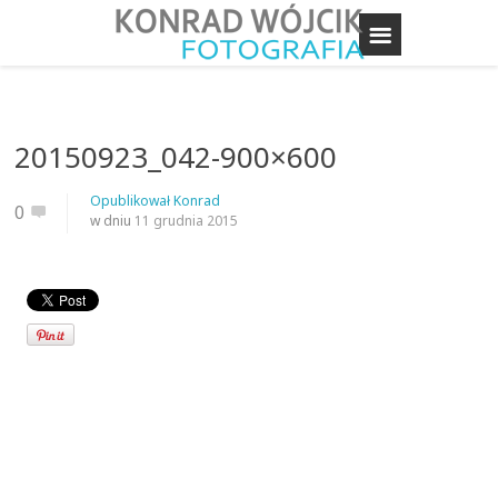
20150923_042-900×600
Opublikował
Konrad
0
w dniu
11 grudnia 2015