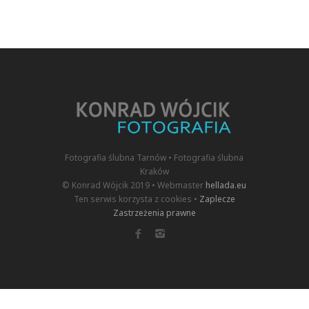
Fotografia ślubna Tarnów • Fotografia ślubna
Kraków
© Konrad Wójcik 2019 • Webmaster
hellada.eu
Ten serwis korzysta z cookies •
Zaplecze
Zastrzeżenia prawne