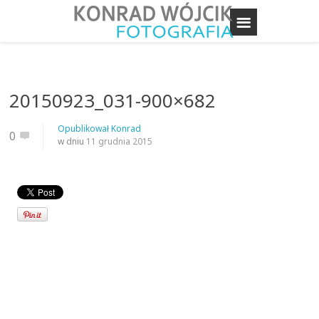
20150923_031-900×682
Opublikował
Konrad
0
w dniu
11 grudnia 2015