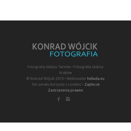
Fotografia ślubna Tarnów • Fotografia ślubna
Kraków
© Konrad Wójcik 2019 • Webmaster
hellada.eu
Ten serwis korzysta z cookies •
Zaplecze
Zastrzeżenia prawne