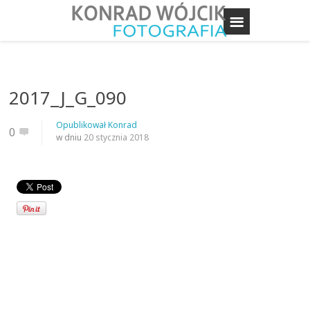
2017_J_G_090
Opublikował
Konrad
0
w dniu
20 stycznia 2018