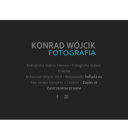
Fotografia ślubna Tarnów • Fotografia ślubna
Kraków
© Konrad Wójcik 2019 • Webmaster
hellada.eu
Ten serwis korzysta z cookies •
Zaplecze
Zastrzeżenia prawne