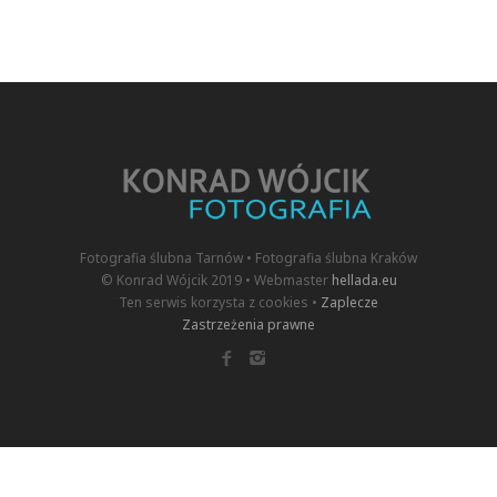
Fotografia ślubna Tarnów • Fotografia ślubna Kraków
© Konrad Wójcik 2019 • Webmaster
hellada.eu
Ten serwis korzysta z cookies •
Zaplecze
Zastrzeżenia prawne