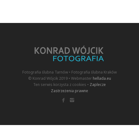
Fotografia ślubna Tarnów • Fotografia ślubna Kraków
© Konrad Wójcik 2019 • Webmaster
hellada.eu
Ten serwis korzysta z cookies •
Zaplecze
Zastrzeżenia prawne