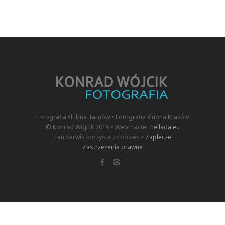
Fotografia ślubna Tarnów • Fotografia ślubna Kraków
© Konrad Wójcik 2019 • Webmaster
hellada.eu
Ten serwis korzysta z cookies •
Zaplecze
Zastrzeżenia prawne