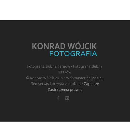
Fotografia ślubna Tarnów • Fotografia ślubna
Kraków
© Konrad Wójcik 2019 • Webmaster
hellada.eu
Ten serwis korzysta z cookies •
Zaplecze
Zastrzeżenia prawne