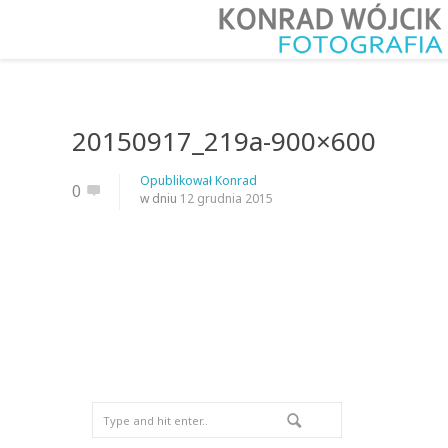
20150917_219a-900×600
Opublikował
Konrad
0
w dniu
12 grudnia 2015