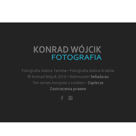
Fotografia ślubna Tarnów • Fotografia ślubna Kraków
© Konrad Wójcik 2019 • Webmaster
hellada.eu
Ten serwis korzysta z cookies •
Zaplecze
Zastrzeżenia prawne