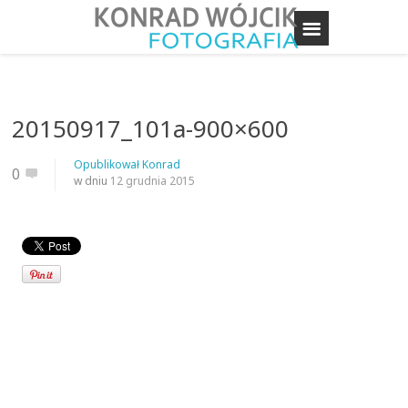
20150917_101a-900×600
Opublikował
Konrad
0
w dniu
12 grudnia 2015