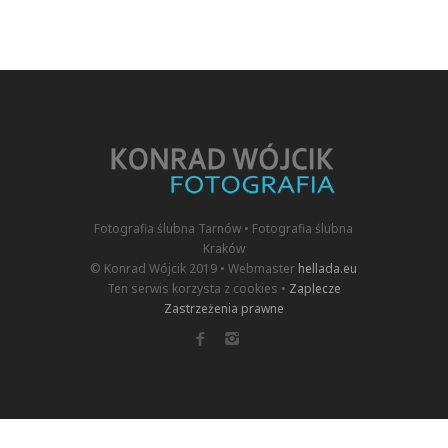
Fotografia ślubna Tarnów • Fotografia ślubna
Kraków
© Konrad Wójcik 2019 • Webmaster
hellada.eu
Ten serwis korzysta z cookies •
Zaplecze
Zastrzeżenia prawne