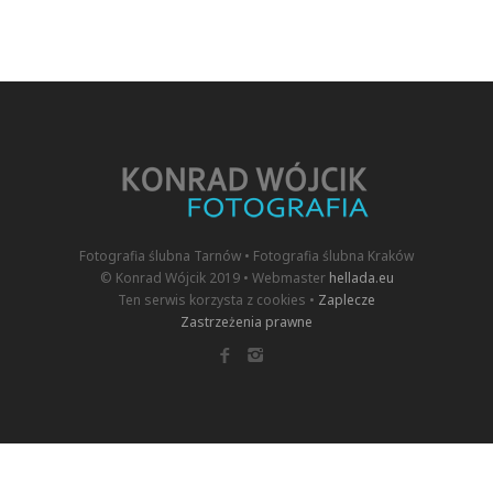
Fotografia ślubna Tarnów • Fotografia ślubna Kraków
© Konrad Wójcik 2019 • Webmaster
hellada.eu
Ten serwis korzysta z cookies •
Zaplecze
Zastrzeżenia prawne