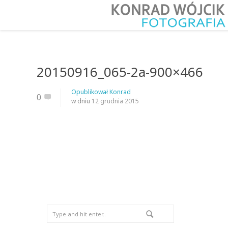
20150916_065-2a-900×466
Opublikował
Konrad
0
w dniu
12 grudnia 2015