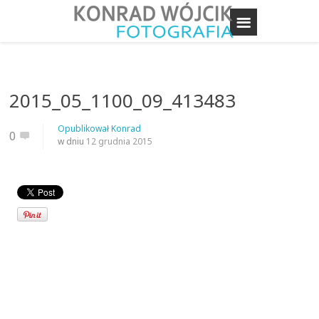
2015_05_1100_09_413483
Opublikował
Konrad
0
w dniu
12 grudnia 2015