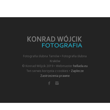
Fotografia ślubna Tarnów • Fotografia ślubna
Kraków
© Konrad Wójcik 2019 • Webmaster
hellada.eu
Ten serwis korzysta z cookies •
Zaplecze
Zastrzeżenia prawne