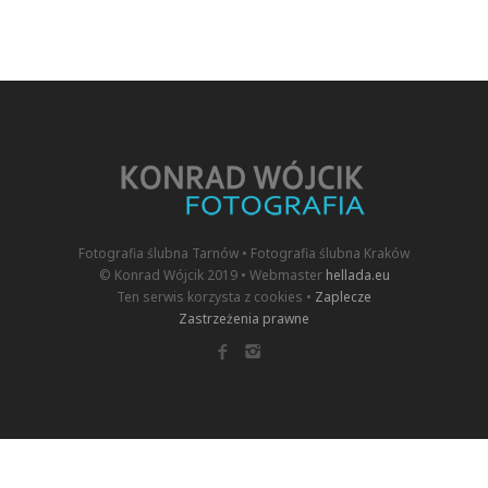
Fotografia ślubna Tarnów • Fotografia ślubna Kraków
© Konrad Wójcik 2019 • Webmaster
hellada.eu
Ten serwis korzysta z cookies •
Zaplecze
Zastrzeżenia prawne