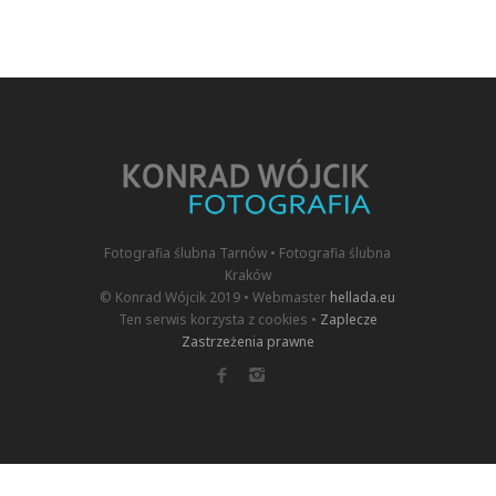
Fotografia ślubna Tarnów • Fotografia ślubna
Kraków
© Konrad Wójcik 2019 • Webmaster
hellada.eu
Ten serwis korzysta z cookies •
Zaplecze
Zastrzeżenia prawne