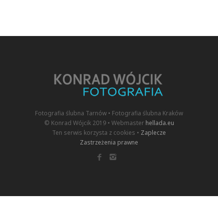
Fotografia ślubna Tarnów • Fotografia ślubna Kraków
© Konrad Wójcik 2019 • Webmaster
hellada.eu
Ten serwis korzysta z cookies •
Zaplecze
Zastrzeżenia prawne