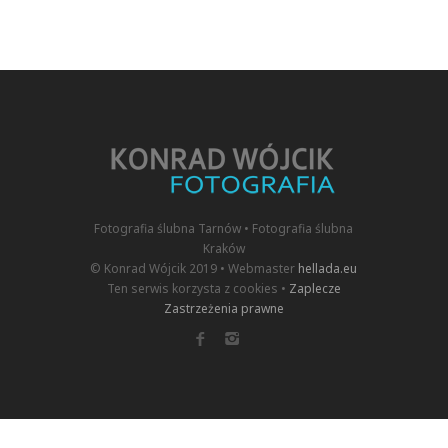
Fotografia ślubna Tarnów • Fotografia ślubna
Kraków
© Konrad Wójcik 2019 • Webmaster
hellada.eu
Ten serwis korzysta z cookies •
Zaplecze
Zastrzeżenia prawne