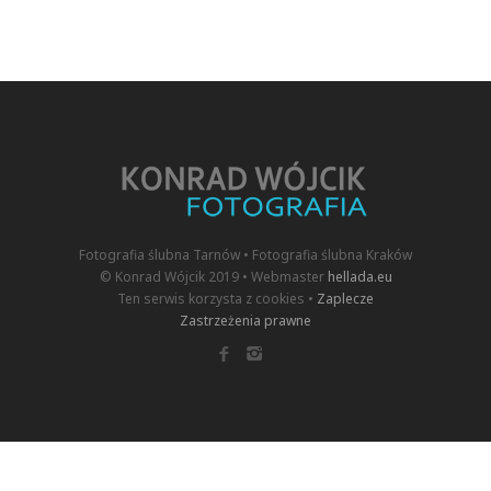
Fotografia ślubna Tarnów • Fotografia ślubna Kraków
© Konrad Wójcik 2019 • Webmaster
hellada.eu
Ten serwis korzysta z cookies •
Zaplecze
Zastrzeżenia prawne