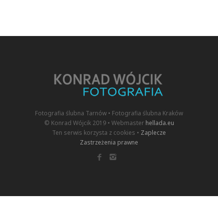
Fotografia ślubna Tarnów • Fotografia ślubna Kraków
© Konrad Wójcik 2019 • Webmaster
hellada.eu
Ten serwis korzysta z cookies •
Zaplecze
Zastrzeżenia prawne