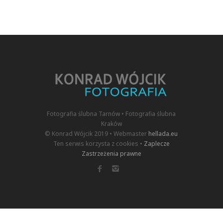
Fotografia ślubna Tarnów • Fotografia ślubna
Kraków
© Konrad Wójcik 2019 • Webmaster
hellada.eu
Ten serwis korzysta z cookies •
Zaplecze
Zastrzeżenia prawne