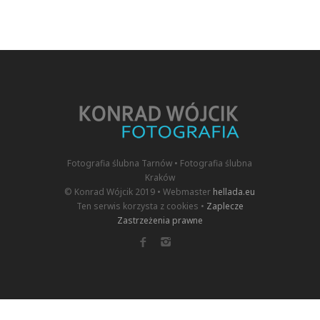
Fotografia ślubna Tarnów • Fotografia ślubna
Kraków
© Konrad Wójcik 2019 • Webmaster
hellada.eu
Ten serwis korzysta z cookies •
Zaplecze
Zastrzeżenia prawne