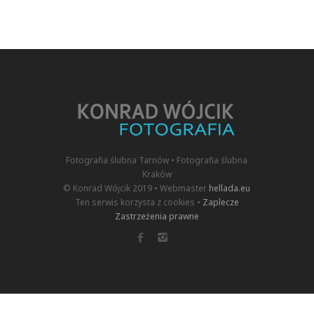
Fotografia ślubna Tarnów • Fotografia ślubna
Kraków
© Konrad Wójcik 2019 • Webmaster
hellada.eu
Ten serwis korzysta z cookies •
Zaplecze
Zastrzeżenia prawne