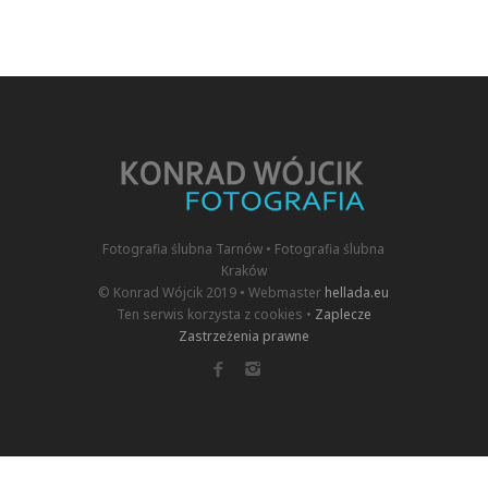
Fotografia ślubna Tarnów • Fotografia ślubna
Kraków
© Konrad Wójcik 2019 • Webmaster
hellada.eu
Ten serwis korzysta z cookies •
Zaplecze
Zastrzeżenia prawne