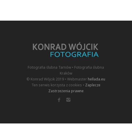
Fotografia ślubna Tarnów • Fotografia ślubna
Kraków
© Konrad Wójcik 2019 • Webmaster
hellada.eu
Ten serwis korzysta z cookies •
Zaplecze
Zastrzeżenia prawne