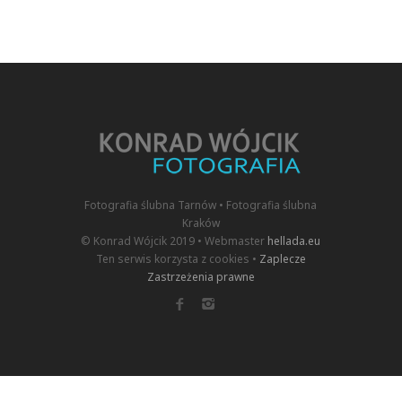
Fotografia ślubna Tarnów • Fotografia ślubna
Kraków
© Konrad Wójcik 2019 • Webmaster
hellada.eu
Ten serwis korzysta z cookies •
Zaplecze
Zastrzeżenia prawne