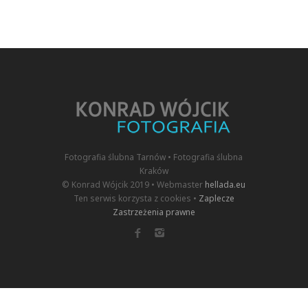
Fotografia ślubna Tarnów • Fotografia ślubna
Kraków
© Konrad Wójcik 2019 • Webmaster
hellada.eu
Ten serwis korzysta z cookies •
Zaplecze
Zastrzeżenia prawne