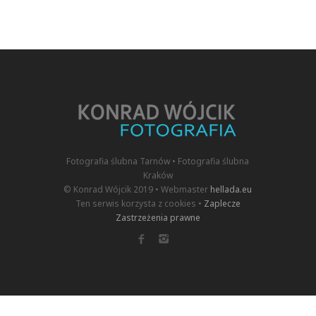
Fotografia ślubna Tarnów • Fotografia ślubna
Kraków
© Konrad Wójcik 2019 • Webmaster
hellada.eu
Ten serwis korzysta z cookies •
Zaplecze
Zastrzeżenia prawne