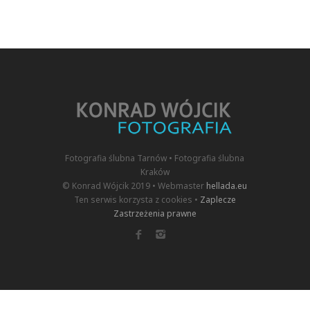
Fotografia ślubna Tarnów • Fotografia ślubna
Kraków
© Konrad Wójcik 2019 • Webmaster
hellada.eu
Ten serwis korzysta z cookies •
Zaplecze
Zastrzeżenia prawne