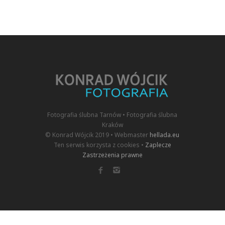
Fotografia ślubna Tarnów • Fotografia ślubna
Kraków
© Konrad Wójcik 2019 • Webmaster
hellada.eu
Ten serwis korzysta z cookies •
Zaplecze
Zastrzeżenia prawne