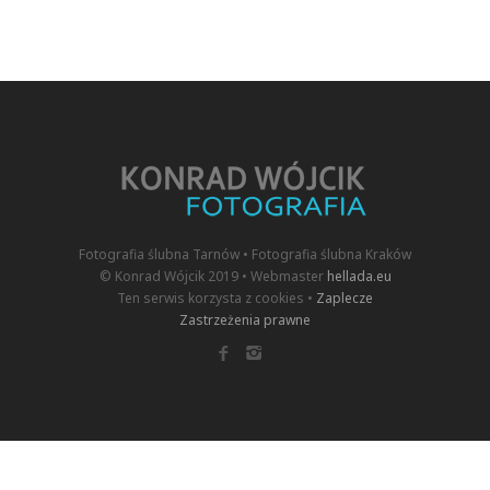
Fotografia ślubna Tarnów • Fotografia ślubna Kraków
© Konrad Wójcik 2019 • Webmaster
hellada.eu
Ten serwis korzysta z cookies •
Zaplecze
Zastrzeżenia prawne