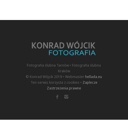
Fotografia ślubna Tarnów • Fotografia ślubna
Kraków
© Konrad Wójcik 2019 • Webmaster
hellada.eu
Ten serwis korzysta z cookies •
Zaplecze
Zastrzeżenia prawne