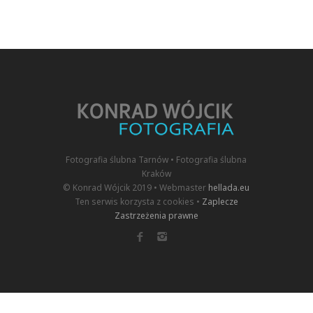
Fotografia ślubna Tarnów • Fotografia ślubna
Kraków
© Konrad Wójcik 2019 • Webmaster
hellada.eu
Ten serwis korzysta z cookies •
Zaplecze
Zastrzeżenia prawne